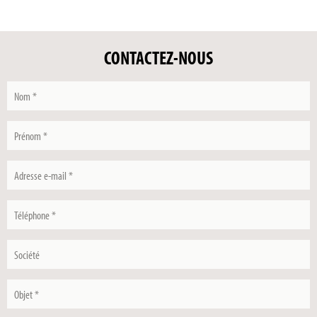
CONTACTEZ-NOUS
Nom
*
Prénom
*
Adresse
e-
mail
Téléphone
*
*
Société
Objet
*